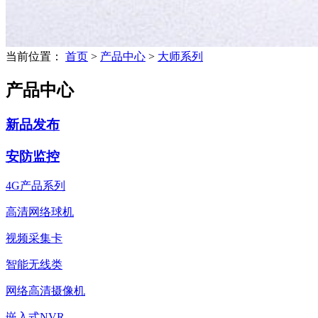
当前位置：
首页
>
产品中心
>
大师系列
产品中心
新品发布
安防监控
4G产品系列
高清网络球机
视频采集卡
智能无线类
网络高清摄像机
嵌入式NVR