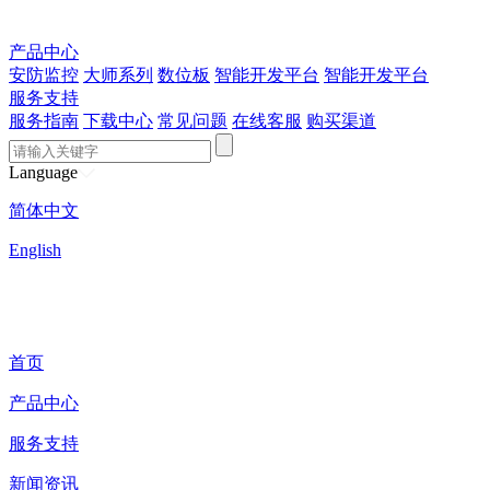
产品中心
安防监控
大师系列
数位板
智能开发平台
智能开发平台
服务支持
服务指南
下载中心
常见问题
在线客服
购买渠道
Language
简体中文
English
首页
产品中心
服务支持
新闻资讯