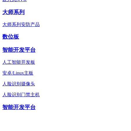
大师系列
大师系列安防产品
数位板
智能开发平台
人工智能开发板
安卓/Linux主板
人脸识别摄像头
人脸识别门禁主机
智能开发平台