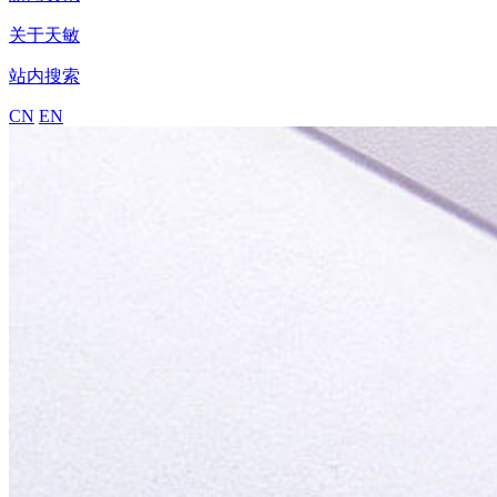
关于天敏
站内搜索
CN
EN